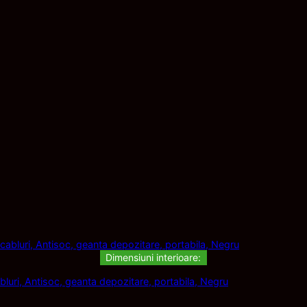
Dimensiuni interioare:
luri, Antisoc, geanta depozitare, portabila, Negru