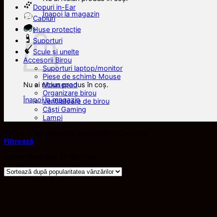
Dopuri in-Ear
Înapoi la magazin
Cabluri
Coș
Huse protecție
Suporturi
Scule și unelte
Accesorii Birou
Suporturi laptop/monitor
Piese de schimb Mouse
Nu ai niciun produs în coș.
Mousepad
Organizare birou
Înapoi la magazin
Ventilatoare de birou
Căști Gaming
Lampi
Product Tip dispozitiv compatibil
/
Controller
Filtrează
Sortat
Afișez toate cele 11 rezultate
după
popularitate