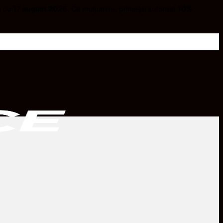
d cu
17 august 2026
. Ca mulțumire, primești automat
10%