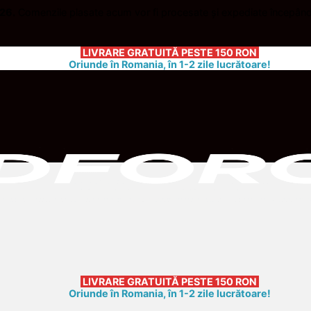
026.
Comenzile plasate acum vor fi procesate și expediate începân
LIVRARE GRATUITĂ
PESTE 150 RON
Oriunde în Romania, în 1-2 zile lucrătoare!
LIVRARE GRATUITĂ
PESTE 150 RON
Oriunde în Romania, în 1-2 zile lucrătoare!