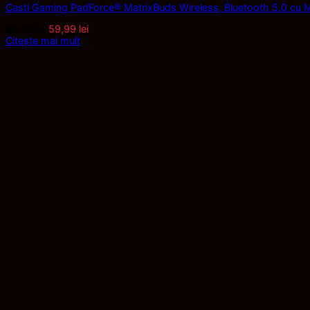
Casti Gaming PadForce® MatrixBuds Wireless, Bluetooth 5.0 cu Mic
Prețul
Prețul
98,00
lei
59,99
lei
inițial
curent
Citește mai mult
a
este:
fost:
59,99 lei.
98,00 lei.