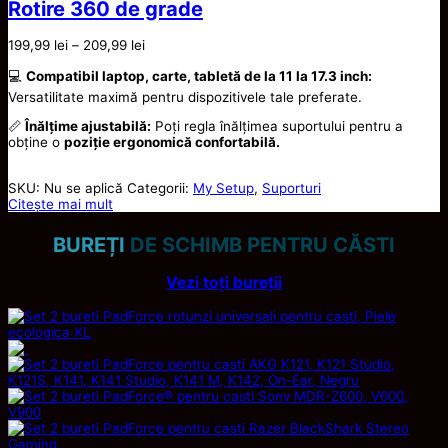
Rotire 360 de grade
Interval
199,99
lei
–
209,99
lei
de
💻
Compatibil laptop, carte, tabletă de la 11 la 17.3 inch:
prețuri:
199,99 lei
Versatilitate maximă pentru dispozitivele tale preferate.
până
la
📏
Înălțime ajustabilă:
Poți regla înălțimea suportului pentru a
209,99 lei
obține o
poziție ergonomică confortabilă.
SKU:
Nu se aplică
Categorii:
My Setup
,
Suporturi
Citește mai mult
BUREȚI
DE SCHIMB PENTRU CĂSTI
Vezi toți bureții