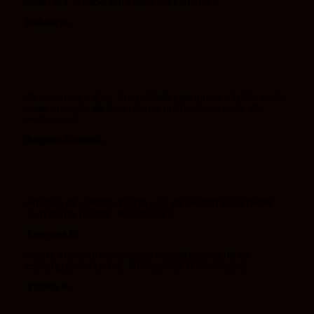
descrierii. O experiența buna. Recomand !
Robert H.
Recomand cu drag. Am schimbat pernuțele căștilor mele
bose cu unele de piele, foarte mulțumit per total. Vă
mulțumesc!
Bogdan Daniel B.
Produse de calitate, foarte ușor de montat iar serviciile
sunt foarte promte. Recomand !
Andreea B.
Foarte eficienti, comunicare impecabila, marfa de
calitate, promtitudine. Mult succes in continuare!
Stelian A.