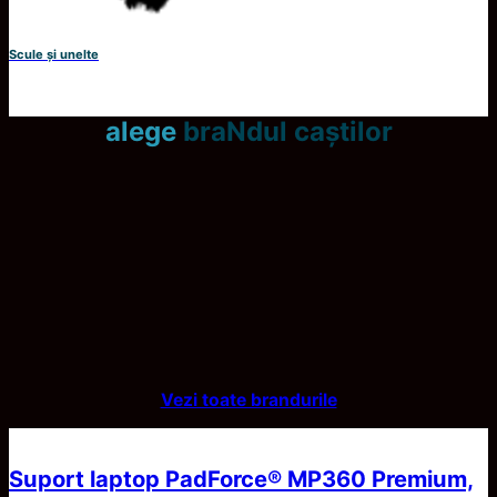
Scule și unelte
alege
braNdul caștilor
Vezi toate brandurile
Suport laptop PadForce® MP360 Premium,