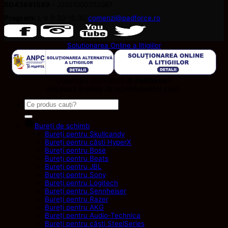
RO43691589
- J2021000352087
Program:
L-V 8:30-16:30
comenzi@padforce.ro
Solutionarea Online a litigiilor
Copyright 2021-2026 ©
PadForce
®
Accesorii și piese de schimb pentru căști.
Caută
după:
Bureți de schimb
Bureți pentru Skullcandy
Bureți pentru căști HyperX
Bureți pentru Bose
Bureți pentru Beats
Bureți pentru JBL
Bureți pentru Sony
Bureți pentru Logitech
Bureți pentru Sennheiser
Bureți pentru Razer
Bureți pentru AKG
Bureți pentru Audio-Technica
Bureți pentru căști SteelSeries