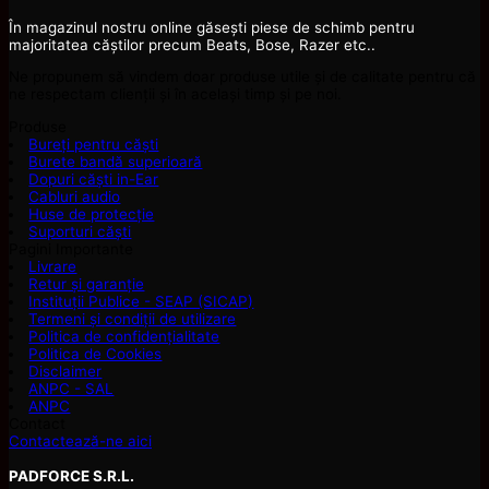
În magazinul nostru online găsești piese de schimb pentru
majoritatea căștilor precum Beats, Bose, Razer etc..
Ne propunem să vindem doar produse utile și de calitate pentru că
ne respectam clienții și în același timp și pe noi.
Produse
Bureți pentru căști
Burete bandă superioară
Dopuri căști in-Ear
Cabluri audio
Huse de protecție
Suporturi căști
Pagini Importante
Livrare
Retur și garanție
Instituții Publice - SEAP (SICAP)
Termeni și condiții de utilizare
Politica de confidențialitate
Politica de Cookies
Disclaimer
ANPC - SAL
ANPC
Contact
Contactează-ne aici
PADFORCE S.R.L.