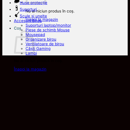
Huse protecție
Suporturi
Nu ai niciun produs în coș.
Scule și unelte
Înapoi la magazin
Accesorii Birou
Suporturi laptop/monitor
Coș
Piese de schimb Mouse
Mousepad
Organizare birou
Ventilatoare de birou
Căști Gaming
Lampi
Nu ai niciun produs în coș.
Înapoi la magazin