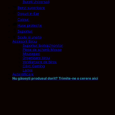
Bureți Universali
Benzi superioare
Dopuri in-Ear
Cabluri
Huse protecție
Suporturi
Scule și unelte
Accesorii Birou
Suporturi laptop/monitor
Piese de schimb Mouse
Mousepad
Organizare birou
Ventilatoare de birou
Căști Gaming
Lampi
Autentificare
Nu găsești produsul dorit? Trimite-ne o cerere aici