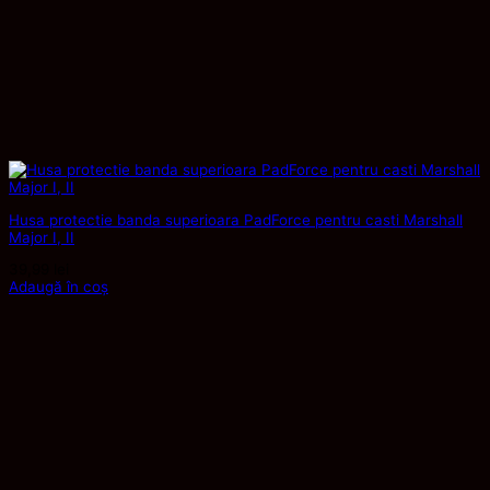
Husa protectie banda superioara PadForce pentru casti Marshall
Major I, II
39,99
lei
Adaugă în coș