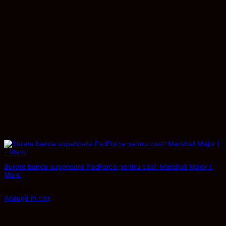
Burete banda superioara PadForce pentru casti Marshall Major I,
Maro
59,99
lei
Adaugă în coș