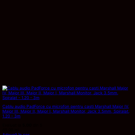
Cablu audio PadForce cu microfon pentru casti Marshall Major IV,
Major III, Major II, Major I, Marshall Monitor, Jack 3.5mm, Spiralat,
1.20 - 3m
Evaluat la
5.00
din 5
69,99
lei
Adaugă în coș