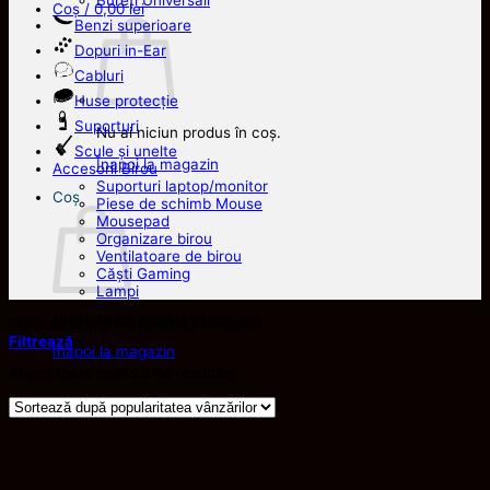
Bureți Universali
Coș /
0,00
lei
Benzi superioare
Dopuri in-Ear
Cabluri
Huse protecție
Suporturi
Nu ai niciun produs în coș.
Scule și unelte
Înapoi la magazin
Accesorii Birou
Suporturi laptop/monitor
Coș
Piese de schimb Mouse
Mousepad
Organizare birou
Ventilatoare de birou
Căști Gaming
Lampi
Nu ai niciun produs în coș.
Product Brand compatibil
/
Marshall
Filtrează
Înapoi la magazin
Sortat
Afișez toate cele 23 de rezultate
după
popularitate