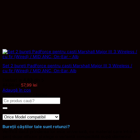
Set 2 bureti PadForce pentru casti Marshall Major III 3 Wireless /
cu fir (Wired) / MID ANC, On-Ear, Alb
Evaluat la
4.83
din 5
Prețul
Prețul
84,99
lei
57,99
lei
inițial
curent
Adaugă în coș
a
este:
Caută modelul căștilor
Caută
fost:
57,99 lei.
după:
84,99 lei.
Model compatibil
Bureții căștilor tale sunt rotunzi?
Verifică dacă prinderea lor este universală, cu material care intră în
șanț dupa difuzor și alege o variantă compatibilă după diametrul