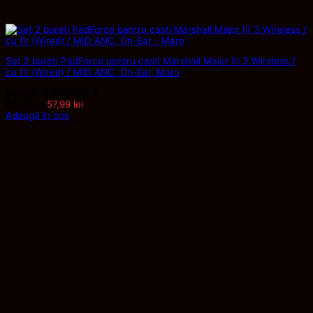
Set 2 bureti PadForce pentru casti Marshall Major III 3 Wireless /
cu fir (Wired) / MID ANC, On-Ear, Maro
Evaluat la
4.83
din 5
Prețul
Prețul
84,99
lei
57,99
lei
inițial
curent
Adaugă în coș
a
este:
fost:
57,99 lei.
84,99 lei.