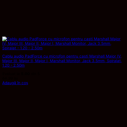
Cablu audio PadForce cu microfon pentru casti Marshall Major IV,
Major III, Major II, Major I, Marshall Monitor, Jack 3.5mm, Spiralat,
1.20 - 2.50m
Evaluat la
5.00
din 5
64,99
lei
Adaugă în coș