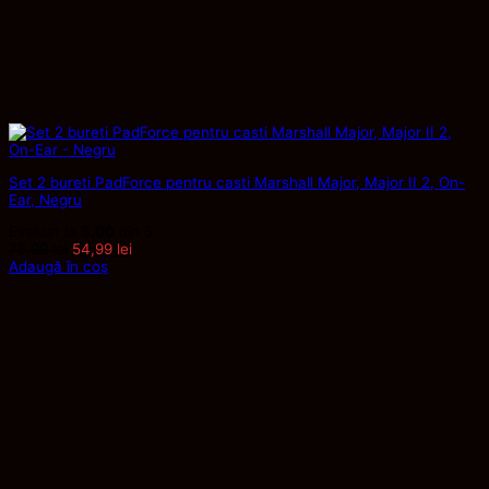
Set 2 bureti PadForce pentru casti Marshall Major, Major II 2, On-
Ear, Negru
Evaluat la
5.00
din 5
Prețul
Prețul
75,99
lei
54,99
lei
inițial
curent
Adaugă în coș
a
este:
fost:
54,99 lei.
75,99 lei.